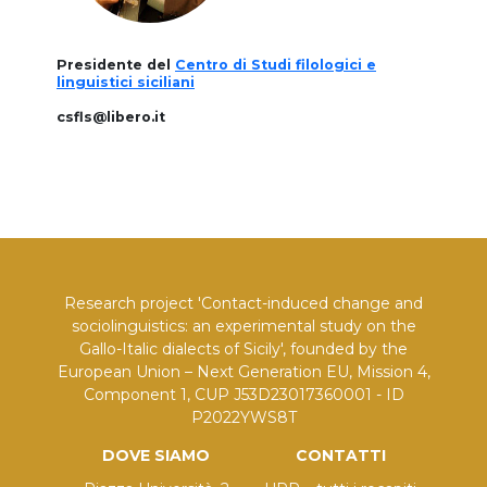
Presidente del
Centro di Studi filologici e
linguistici siciliani
csfls@libero.it
Research project 'Contact-induced change and
sociolinguistics: an experimental study on the
Gallo-Italic dialects of Sicily', founded by the
European Union – Next Generation EU, Mission 4,
Component 1, CUP J53D23017360001 - ID
P2022YWS8T
DOVE SIAMO
CONTATTI