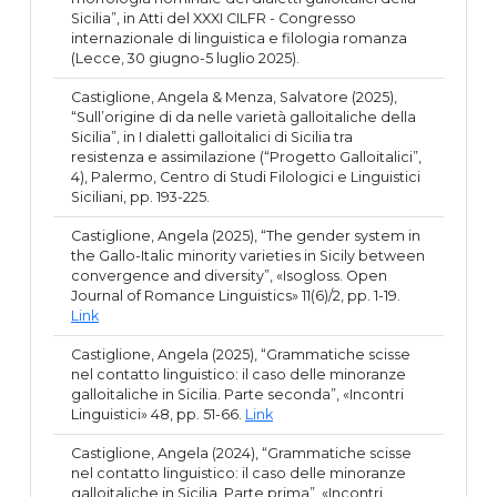
Sicilia”, in Atti del XXXI CILFR - Congresso
internazionale di linguistica e filologia romanza
(Lecce, 30 giugno-5 luglio 2025).
Castiglione, Angela & Menza, Salvatore (2025),
“Sull’origine di da nelle varietà galloitaliche della
Sicilia”, in I dialetti galloitalici di Sicilia tra
resistenza e assimilazione (“Progetto Galloitalici”,
4), Palermo, Centro di Studi Filologici e Linguistici
Siciliani, pp. 193-225.
Castiglione, Angela (2025), “The gender system in
the Gallo-Italic minority varieties in Sicily between
convergence and diversity”, «Isogloss. Open
Journal of Romance Linguistics» 11(6)/2, pp. 1-19.
Link
Castiglione, Angela (2025), “Grammatiche scisse
nel contatto linguistico: il caso delle minoranze
galloitaliche in Sicilia. Parte seconda”, «Incontri
Linguistici» 48, pp. 51-66.
Link
Castiglione, Angela (2024), “Grammatiche scisse
nel contatto linguistico: il caso delle minoranze
galloitaliche in Sicilia. Parte prima”, «Incontri