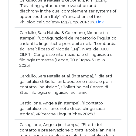
Cardullo, Sara Natalia & Groothuis, Kim (2024),
“Revisiting syntactic microvariation and
diachrony in the dual complementizer systems of
upper southern Italy”, «Transactions of the
Philological Society» 122(2), pp. 281-307.
Link
Cardullo, Sara Natalia & Cosentino, Michele (in
stampa), “Configurazioni del repertorio linguistico
e identità linguistiche percepite nella “Lombardia
siciliana”: il caso di Nicosia (EN)”, in Atti del XXXI
CILFR - Congresso internazionale di linguistica e
filologia romanza (Lecce, 30 giugno-5 luglio
2025).
Cardullo, Sara Natalia et al. (in stampa), “I dialetti
galloitalici di Sicilia: un laboratorio naturale per il
contatto linguistico”, «Bollettino del Centro di
Studi filologici e linguistici siciliani».
Castiglione, Angela (in stampa), “Il contatto
galloitalico-siciliano: note di sociolinguistica
storica”, «Ricerche Linguistiche» 2025/3.
Castiglione, Angela (in stampa), “Effetti del
contatto e preservazione di tratti altoitaliani nella
morfologia nominale dei dialetti galloitalici della