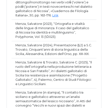
dittongo/monottongo nei verbi völë̀ (‘volere’) e
pödë̀ (‘potere’) in testi novecenteschi nel dialetto
galloitalico di Nicosia”, «Cuadernos de Filología
Italiana», 30, pp. 163-176.
Link
Menza, Salvatore (2023), “Ortografia e vitalità
delle lingue di minoranza. Il caso del galloitalico
di Nicosia tra identità e multilinguismo”,
Polyphonie, Vol. 13 (1/2023).
Menza, Salvatore (2024), Presentazione (§ 2) a S.C.
Trovato, Cinquant'anni di storia linguistica della
Sicilia, Alessandria, Edizioni dell'Orso, pp. XIII-XIX.
Menza, Salvatore & Trovato, Salvatore C. (2025), “Il
ruolo dell’ortografia nella produzione letteraria a
Nicosia e San Fratello”, in I dialetti galloitalici di
Sicilia tra resistenza e assimilazione (“Progetto
Galloitalici”, 4), Palermo, Centro di Studi Filologici
e Linguistici Siciliani.
Menza, Salvatore (in stampa), “Il contatto tra
siciliano e galloitalico attraverso un’analisi
semiautomatica del lessico nicosiano”, in Atti del
convegno “Vecchi e nuovi spazi dei dialetti e