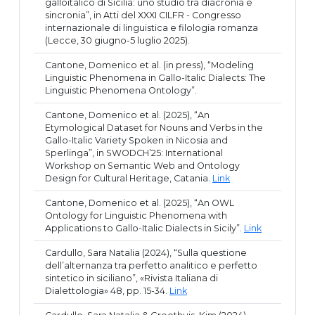
galloitalico di Sicilia: uno studio tra diacronia e
sincronia”, in Atti del XXXI CILFR - Congresso
internazionale di linguistica e filologia romanza
(Lecce, 30 giugno-5 luglio 2025).
Cantone, Domenico et al. (in press), “Modeling
Linguistic Phenomena in Gallo-Italic Dialects: The
Linguistic Phenomena Ontology”.
Cantone, Domenico et al. (2025), “An
Etymological Dataset for Nouns and Verbs in the
Gallo-Italic Variety Spoken in Nicosia and
Sperlinga”, in SWODCH’25: International
Workshop on Semantic Web and Ontology
Design for Cultural Heritage, Catania.
Link
Cantone, Domenico et al. (2025), “An OWL
Ontology for Linguistic Phenomena with
Applications to Gallo-Italic Dialects in Sicily”.
Link
Cardullo, Sara Natalia (2024), “Sulla questione
dell’alternanza tra perfetto analitico e perfetto
sintetico in siciliano”, «Rivista Italiana di
Dialettologia» 48, pp. 15-34.
Link