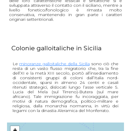
delle loro caratteristiche lessicali e sintattiche si è
sviluppata attraverso il contatto con il siciliano, mentre a
livello fonetico/fonologico è rimasta molto
conservativa, mantenendo in gran parte i caratteri
originari settentrionali.
Colonie galloitaliche in Sicilia
Le
minoranze galloitaliche della Sicilia
sono ciò che
resta di un vasto flusso migratorio che, tra la fine
dell’XI e la metà XIII secolo, portò all’insediamento
di consistenti gruppi di coloni dall’Italia nord-
occidentale, sparsi in almeno 24 centri e casali
ritenuti strategici, dislocati lungo l’asse verticale S.
Lucia del Mela (sul Tirreno)-Butera (sul mare
africano). Tale immigrazione fu incoraggiata, per
motivi di natura demografica, politico-militare e
religiosa, dalla monarchia normanna, in virtù dei
legami con la dinastia Aleramica del Monferrato.
+