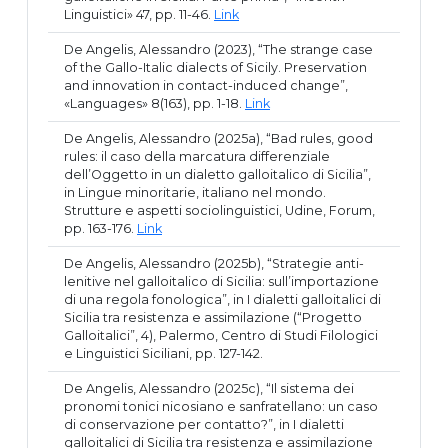
Linguistici» 47, pp. 11-46.
Link
De Angelis, Alessandro (2023), “The strange case
of the Gallo-Italic dialects of Sicily. Preservation
and innovation in contact-induced change”,
«Languages» 8(163), pp. 1-18.
Link
De Angelis, Alessandro (2025a), “Bad rules, good
rules: il caso della marcatura differenziale
dell’Oggetto in un dialetto galloitalico di Sicilia”,
in Lingue minoritarie, italiano nel mondo.
Strutture e aspetti sociolinguistici, Udine, Forum,
pp. 163-176.
Link
De Angelis, Alessandro (2025b), “Strategie anti-
lenitive nel galloitalico di Sicilia: sull’importazione
di una regola fonologica”, in I dialetti galloitalici di
Sicilia tra resistenza e assimilazione (“Progetto
Galloitalici”, 4), Palermo, Centro di Studi Filologici
e Linguistici Siciliani, pp. 127-142.
De Angelis, Alessandro (2025c), “Il sistema dei
pronomi tonici nicosiano e sanfratellano: un caso
di conservazione per contatto?”, in I dialetti
galloitalici di Sicilia tra resistenza e assimilazione