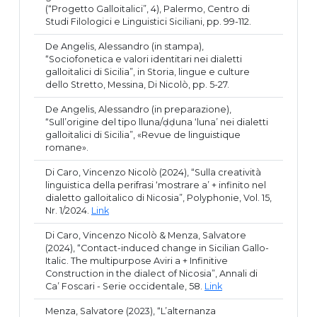
(“Progetto Galloitalici”, 4), Palermo, Centro di
Studi Filologici e Linguistici Siciliani, pp. 99-112.
De Angelis, Alessandro (in stampa),
“Sociofonetica e valori identitari nei dialetti
galloitalici di Sicilia”, in Storia, lingue e culture
dello Stretto, Messina, Di Nicolò, pp. 5-27.
De Angelis, Alessandro (in preparazione),
“Sull’origine del tipo lluna/ḍḍuna ‘luna’ nei dialetti
galloitalici di Sicilia”, «Revue de linguistique
romane».
Di Caro, Vincenzo Nicolò (2024), “Sulla creatività
linguistica della perifrasi ‘mostrare a’ + infinito nel
dialetto galloitalico di Nicosia”, Polyphonie, Vol. 15,
Nr. 1/2024.
Link
Di Caro, Vincenzo Nicolò & Menza, Salvatore
(2024), “Contact-induced change in Sicilian Gallo-
Italic. The multipurpose Aviri a + Infinitive
Construction in the dialect of Nicosia”, Annali di
Ca’ Foscari - Serie occidentale, 58.
Link
Menza, Salvatore (2023), “L’alternanza